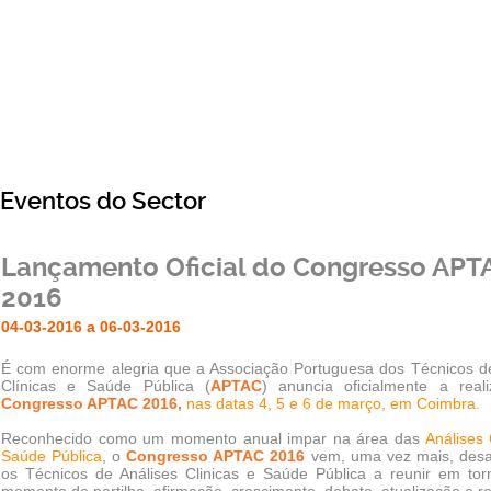
Eventos do Sector
Lançamento Oficial do Congresso APT
2016
04-03-2016 a 06-03-2016
É com enorme alegria que a Associação Portuguesa dos Técnicos de
Clínicas e Saúde Pública (
APTAC
) anuncia oficialmente a real
Congresso APTAC 2016,
nas datas 4, 5 e 6 de março, em Coimbra.
Reconhecido como um momento anual impar na área das
Análises 
Saúde Pública
, o
Congresso APTAC 2016
vem, uma vez mais, desa
os Técnicos de Análises Clinicas e Saúde Pública a reunir em to
momento de partilha, afirmação, crescimento, debate, atualização e r