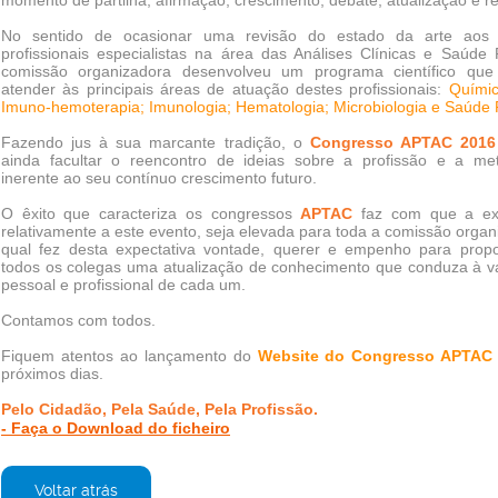
No sentido de ocasionar uma revisão do estado da arte aos p
profissionais especialistas na área das Análises Clínicas e Saúde 
comissão organizadora desenvolveu um programa científico que
atender às principais áreas de atuação destes profissionais:
Químic
Imuno-hemoterapia; Imunologia; Hematologia; Microbiologia e Saúde 
Fazendo jus à sua marcante tradição, o
Congresso APTAC 2016
ainda facultar o reencontro de ideias sobre a profissão e a me
inerente ao seu contínuo crescimento futuro.
O êxito que caracteriza os congressos
APTAC
faz com que a exp
relativamente a este evento, seja elevada para toda a comissão organ
qual fez desta expectativa vontade, querer e empenho para propo
todos os colegas uma atualização de conhecimento que conduza à v
pessoal e profissional de cada um.
Contamos com todos.
Fiquem atentos ao lançamento do
Website do Congresso APTAC
próximos dias.
Pelo Cidadão, Pela Saúde, Pela Profissão.
- Faça o Download do ficheiro
Voltar atrás